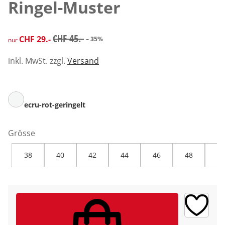
Ringel-Muster
reduzierter Preis CHF 29.-, vorheriger Preis: CHF 45.-
CHF 45.-
CHF 29.-
– 35%
nur
inkl. MwSt. zzgl.
Versand
ecru-rot-geringelt
Grösse
38
40
42
44
46
48
50