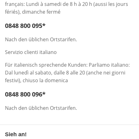
français: Lundi à samedi de 8 h à 20 h (aussi les jours
fériés), dimanche fermé
Telefonnummer:
0848 800 095
*
Öffnet Telefon-Client
Nach den üblichen Ortstarifen.
Servizio clienti italiano
Für italienisch sprechende Kunden: Parliamo italiano:
Dal lunedì al sabato, dalle 8 alle 20 (anche nei giorni
festivi), chiuso la domenica
Telefonnummer:
0848 800 096
*
Öffnet Telefon-Client
Nach den üblichen Ortstarifen.
Sieh an!