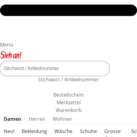
Menü
Stichwort / Artikelnummer
Bestellschein
Merkzettel
Warenkorb
Produktkategorien überspringen
Damen
Herren
Wohnen
Neu!
Bekleidung
Wäsche
Schuhe
Grosse
S