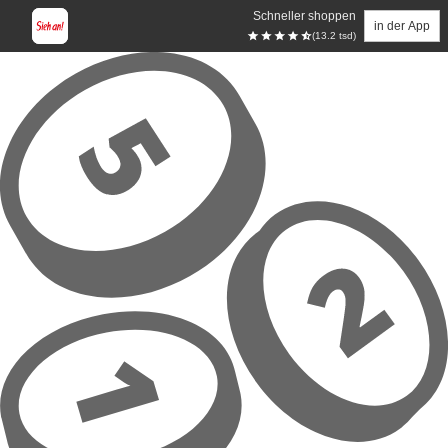
Schneller shoppen
in der App
(13.2 tsd)
Zum Hauptinhalt springen