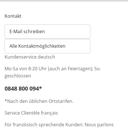
Kontakt
E-Mail schreiben
Öffnet E-Mail-Client
Alle Kontaktmöglichkeiten
Kundenservice deutsch
Mo-Sa von 8-20 Uhr (auch an Feiertagen); So.
geschlossen
Telefonnummer:
0848 800 094
*
Öffnet Telefon-Client
*Nach den üblichen Ortstarifen.
Service Clientèle français
Für französisch sprechende Kunden: Nous parlons