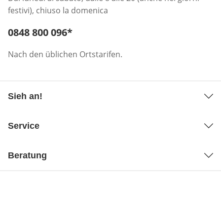
festivi), chiuso la domenica
Telefonnummer:
0848 800 096
*
Öffnet Telefon-Client
Nach den üblichen Ortstarifen.
Sieh an!
Service
Beratung