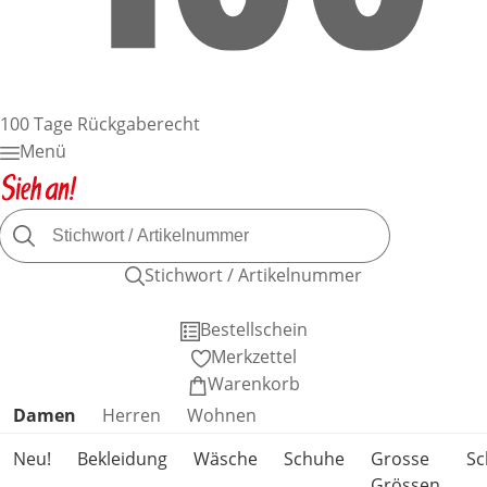
100 Tage Rückgaberecht
Menü
Stichwort / Artikelnummer
Bestellschein
Merkzettel
Warenkorb
Produktkategorien überspringen
Damen
Herren
Wohnen
Neu!
Bekleidung
Wäsche
Schuhe
Grosse
S
Grössen