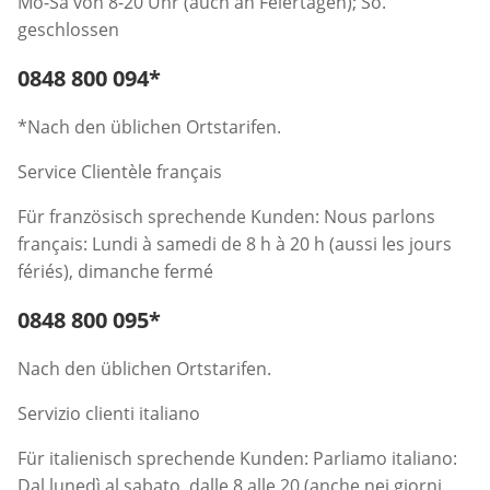
Mo-Sa von 8-20 Uhr (auch an Feiertagen); So.
geschlossen
Telefonnummer:
0848 800 094
*
Öffnet Telefon-Client
*Nach den üblichen Ortstarifen.
Service Clientèle français
Für französisch sprechende Kunden: Nous parlons
français: Lundi à samedi de 8 h à 20 h (aussi les jours
fériés), dimanche fermé
Telefonnummer:
0848 800 095
*
Öffnet Telefon-Client
Nach den üblichen Ortstarifen.
Servizio clienti italiano
Für italienisch sprechende Kunden: Parliamo italiano:
Dal lunedì al sabato, dalle 8 alle 20 (anche nei giorni