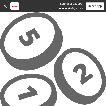
Schneller shoppen
in der App
(13.2 tsd)
Zum Hauptinhalt springen