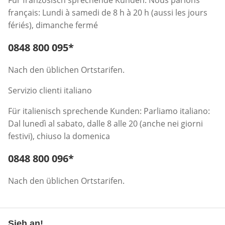
Für französisch sprechende Kunden: Nous parlons
français: Lundi à samedi de 8 h à 20 h (aussi les jours
fériés), dimanche fermé
Telefonnummer:
0848 800 095
*
Öffnet Telefon-Client
Nach den üblichen Ortstarifen.
Servizio clienti italiano
Für italienisch sprechende Kunden: Parliamo italiano:
Dal lunedì al sabato, dalle 8 alle 20 (anche nei giorni
festivi), chiuso la domenica
Telefonnummer:
0848 800 096
*
Öffnet Telefon-Client
Nach den üblichen Ortstarifen.
Sieh an!