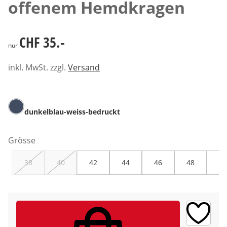
offenem Hemdkragen
CHF 35.-
CHF 35.-
nur
inkl. MwSt. zzgl.
Versand
dunkelblau-weiss-bedruckt
Grösse
38
40
42
44
46
48
50