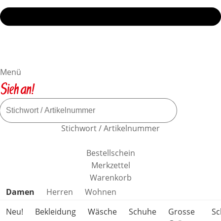
Menü
Stichwort / Artikelnummer
Bestellschein
Merkzettel
Warenkorb
Produktkategorien überspringen
Damen
Herren
Wohnen
Neu!
Bekleidung
Wäsche
Schuhe
Grosse
S