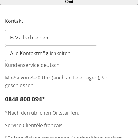
Chat
Kontakt
E-Mail schreiben
Öffnet E-Mail-Client
Alle Kontaktmöglichkeiten
Kundenservice deutsch
Mo-Sa von 8-20 Uhr (auch an Feiertagen); So.
geschlossen
Telefonnummer:
0848 800 094
*
Öffnet Telefon-Client
*Nach den üblichen Ortstarifen.
Service Clientèle français