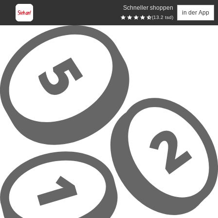
Schneller shoppen
in der App
(13.2 tsd)
Zum Hauptinhalt springen