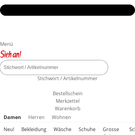
Menü
Stichwort / Artikelnummer
Bestellschein
Merkzettel
Warenkorb
Produktkategorien überspringen
Damen
Herren
Wohnen
Neu!
Bekleidung
Wäsche
Schuhe
Grosse
S