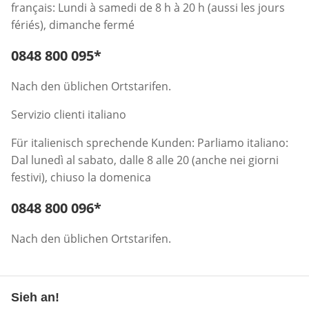
français: Lundi à samedi de 8 h à 20 h (aussi les jours
fériés), dimanche fermé
Telefonnummer:
0848 800 095
*
Öffnet Telefon-Client
Nach den üblichen Ortstarifen.
Servizio clienti italiano
Für italienisch sprechende Kunden: Parliamo italiano:
Dal lunedì al sabato, dalle 8 alle 20 (anche nei giorni
festivi), chiuso la domenica
Telefonnummer:
0848 800 096
*
Öffnet Telefon-Client
Nach den üblichen Ortstarifen.
Sieh an!