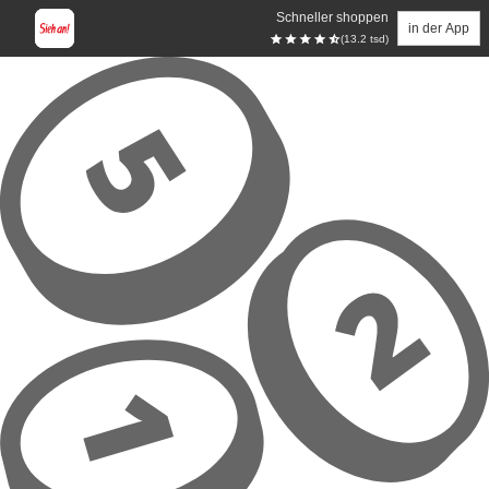
Schneller shoppen
in der App
(13.2 tsd)
Zum Hauptinhalt springen