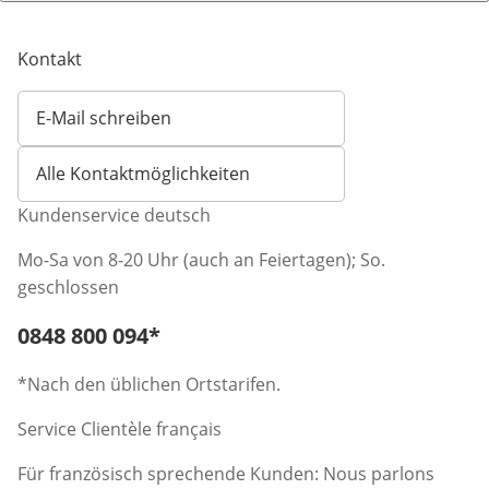
Kontakt
E-Mail schreiben
Öffnet E-Mail-Client
Alle Kontaktmöglichkeiten
Kundenservice deutsch
Mo-Sa von 8-20 Uhr (auch an Feiertagen); So.
geschlossen
Telefonnummer:
0848 800 094
*
Öffnet Telefon-Client
*Nach den üblichen Ortstarifen.
Service Clientèle français
Für französisch sprechende Kunden: Nous parlons