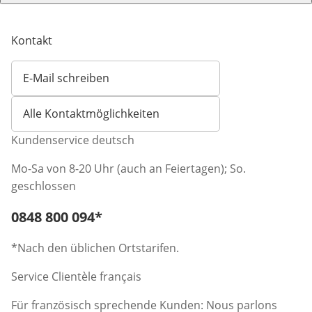
Kontakt
E-Mail schreiben
Öffnet E-Mail-Client
Alle Kontaktmöglichkeiten
Kundenservice deutsch
Mo-Sa von 8-20 Uhr (auch an Feiertagen); So.
geschlossen
Telefonnummer:
0848 800 094
*
Öffnet Telefon-Client
*Nach den üblichen Ortstarifen.
Service Clientèle français
Für französisch sprechende Kunden: Nous parlons