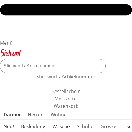
Menü
Stichwort / Artikelnummer
Bestellschein
Merkzettel
Warenkorb
Produktkategorien überspringen
Damen
Herren
Wohnen
Neu!
Bekleidung
Wäsche
Schuhe
Grosse
S