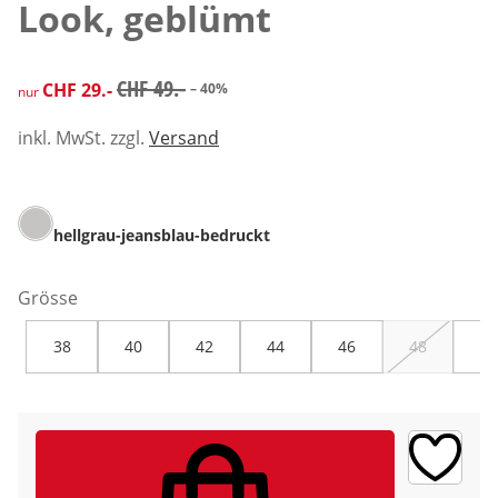
Look, geblümt
reduzierter Preis CHF 29.-, vorheriger Preis: CHF 49.-
CHF 49.-
CHF 29.-
– 40%
nur
inkl. MwSt. zzgl.
Versand
hellgrau-jeansblau-bedruckt
Grösse
38
40
42
44
46
48
50