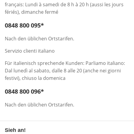
français: Lundi à samedi de 8 h à 20 h (aussi les jours
fériés), dimanche fermé
Telefonnummer:
0848 800 095
*
Öffnet Telefon-Client
Nach den üblichen Ortstarifen.
Servizio clienti italiano
Für italienisch sprechende Kunden: Parliamo italiano:
Dal lunedì al sabato, dalle 8 alle 20 (anche nei giorni
festivi), chiuso la domenica
Telefonnummer:
0848 800 096
*
Öffnet Telefon-Client
Nach den üblichen Ortstarifen.
Sieh an!