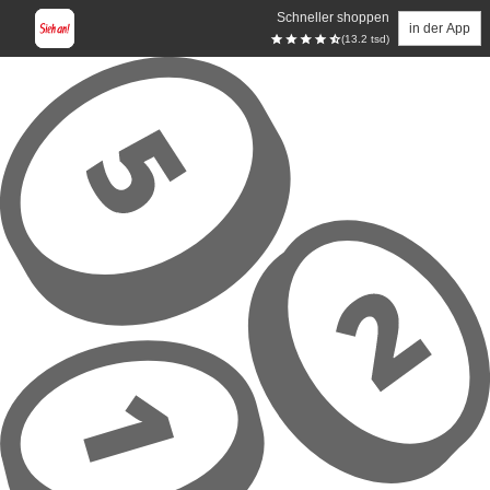
Schneller shoppen
in der App
(13.2 tsd)
Zum Hauptinhalt springen