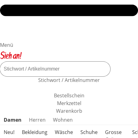
Menü
Stichwort / Artikelnummer
Bestellschein
Merkzettel
Warenkorb
Produktkategorien überspringen
Damen
Herren
Wohnen
Neu!
Bekleidung
Wäsche
Schuhe
Grosse
S