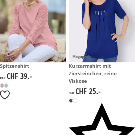
Neu
Megapreis
CHF 39.-
Spitzenshirt
CHF 25.-
Kurzarmshirt mit
Ziersteinchen, reine
CHF 39.-
CHF 39.-
nur
Viskose
CHF 25.-
CHF 25.-
nur