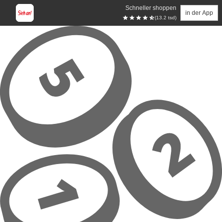
Schneller shoppen
in der App
(13.2 tsd)
Zum Hauptinhalt springen