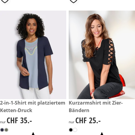
CHF 35.-
2-in-1-Shirt mit platziertem
CHF 25.-
Kurzarmshirt mit Zier-
Ketten-Druck
Bändern
CHF 35.-
CHF 25.-
CHF 35.-
CHF 25.-
nur
nur