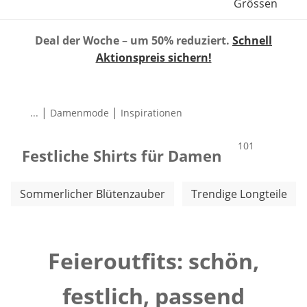
Grössen
Deal der Woche
–
um 50% reduziert.
Schnell
Aktionspreis sichern!
|
|
...
Damenmode
Inspirationen
Produkte
101
Festliche Shirts für Damen
Weitere Kategorien überspringen
Sommerlicher Blütenzauber
Trendige Longteile
Feieroutfits: schön,
festlich, passend