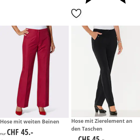
CHF 45.-
Hose mit Zierelement an
CHF 45.-
Hose mit weiten Beinen
den Taschen
CHF 45.-
CHF 45.-
nur
CHF 45.-
CHF 45.-