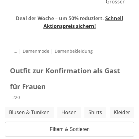
Grössen
Deal der Woche
–
um 50% reduziert.
Schnell
Aktionspreis sichern!
|
|
...
Damenmode
Damenbekleidung
Outfit zur Konfirmation als Gast
für Frauen
Produkte
220
Weitere Kategorien überspringen
Blusen & Tuniken
Hosen
Shirts
Kleider
Filtern & Sortieren