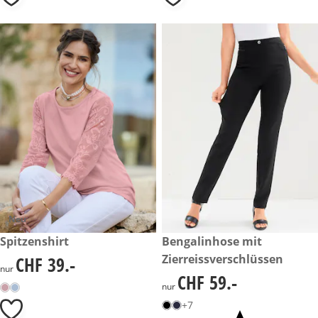
Neu
CHF 39.-
Spitzenshirt
CHF 59.-
Bengalinhose mit
Zierreissverschlüssen
CHF 39.-
CHF 39.-
nur
CHF 59.-
CHF 59.-
nur
+7