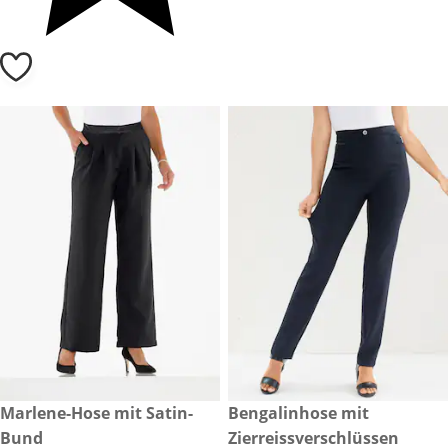
CHF 49.-
Marlene-Hose mit Satin-
CHF 59.-
Bengalinhose mit
Bund
Zierreissverschlüssen