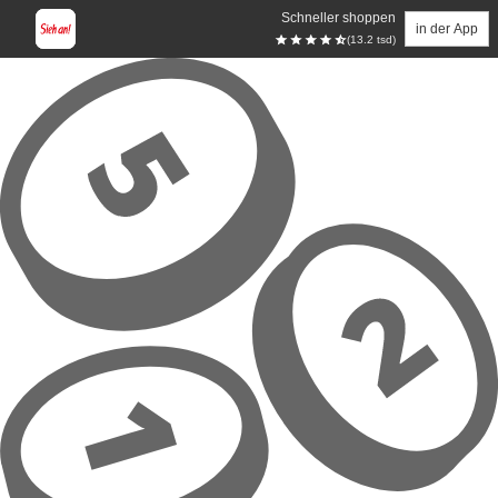
Schneller shoppen
in der App
(13.2 tsd)
Zum Hauptinhalt springen