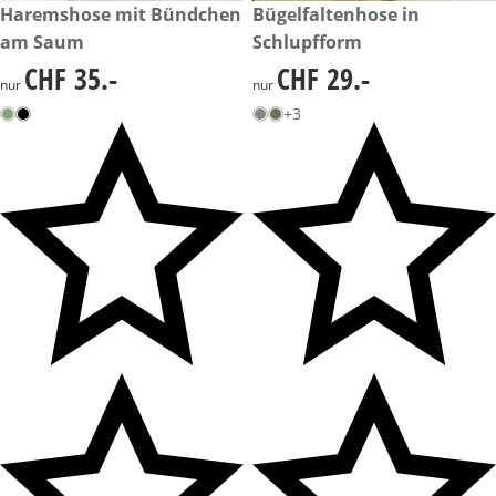
CHF 35.-
Haremshose mit Bündchen
CHF 29.-
Bügelfaltenhose in
am Saum
Schlupfform
CHF 35.-
CHF 29.-
CHF 35.-
CHF 29.-
nur
nur
+3