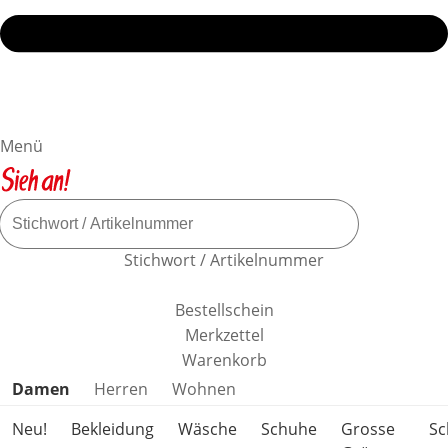
Menü
Stichwort / Artikelnummer
Bestellschein
Merkzettel
Warenkorb
Produktkategorien überspringen
Damen
Herren
Wohnen
Neu!
Bekleidung
Wäsche
Schuhe
Grosse
S