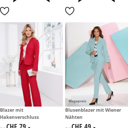
Megapreis
CHF 79.-
Blazer mit
CHF 49.-
Blusenblazer mit Wiener
Hakenverschluss
Nähten
CHF 79.-
CHF 49.-
CHF 79.-
CHF 49.-