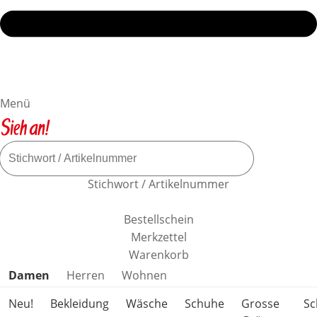
Menü
Stichwort / Artikelnummer
Bestellschein
Merkzettel
Warenkorb
Produktkategorien überspringen
Damen
Herren
Wohnen
Neu!
Bekleidung
Wäsche
Schuhe
Grosse
S