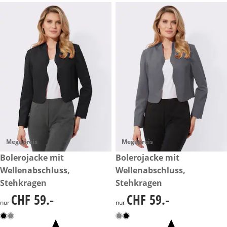
Megapreis
Megapreis
CHF 59.-
Bolerojacke mit
CHF 59.-
Bolerojacke mit
Wellenabschluss,
Wellenabschluss,
Stehkragen
Stehkragen
CHF 59.-
CHF 59.-
CHF 59.-
CHF 59.-
nur
nur