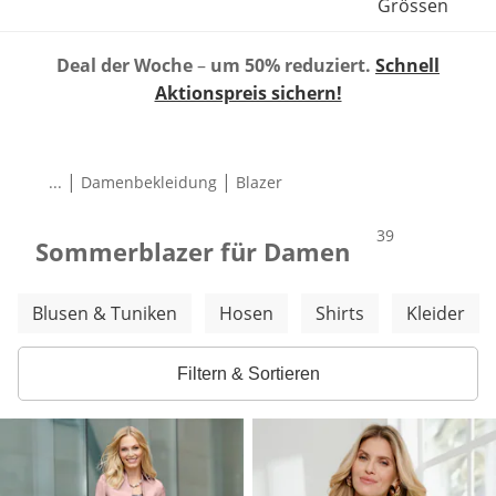
Grössen
Deal der Woche
–
um 50% reduziert.
Schnell
Aktionspreis sichern!
|
|
...
Damenbekleidung
Blazer
Produkte
39
Sommerblazer für Damen
Weitere Kategorien überspringen
Blusen & Tuniken
Hosen
Shirts
Kleider
Filtern & Sortieren