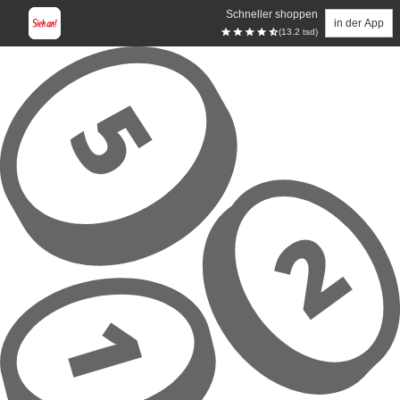
Schneller shoppen
in der App
(13.2 tsd)
Zum Hauptinhalt springen