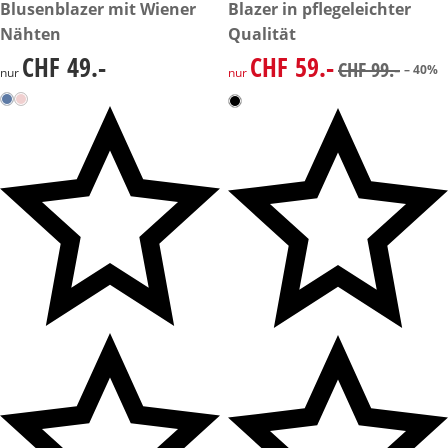
CHF 49.-
Blusenblazer mit Wiener
reduzierter Preis CHF 59.-, vo
Blazer in pflegeleichter
-40%
Nähten
Qualität
CHF 49.-
CHF 59.-
CHF 49.-
reduzierter Preis CHF 59.-, vo
CHF 99.-
– 40%
nur
nur