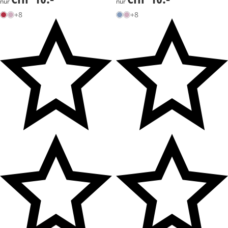
nur
nur
+8
+8