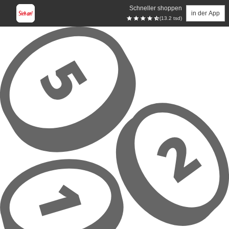
Schneller shoppen
in der App
(13.2 tsd)
Zum Hauptinhalt springen