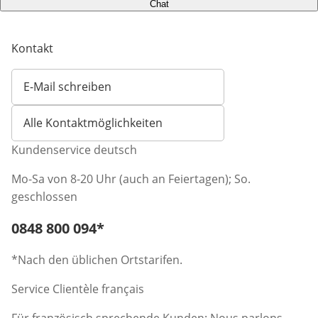
Chat
Kontakt
E-Mail schreiben
Öffnet E-Mail-Client
Alle Kontaktmöglichkeiten
Kundenservice deutsch
Mo-Sa von 8-20 Uhr (auch an Feiertagen); So.
geschlossen
Telefonnummer:
0848 800 094
*
Öffnet Telefon-Client
*Nach den üblichen Ortstarifen.
Service Clientèle français