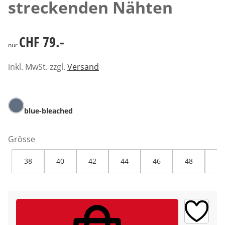
streckenden Nähten
CHF 79.-
CHF 79.-
nur
inkl. MwSt. zzgl.
Versand
blue-bleached
Grösse
38
40
42
44
46
48
50