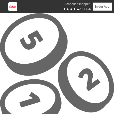
Schneller shoppen
in der App
(13.2 tsd)
Zum Hauptinhalt springen