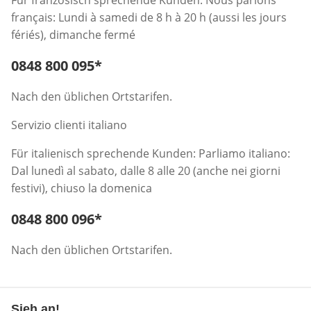
Für französisch sprechende Kunden: Nous parlons
français: Lundi à samedi de 8 h à 20 h (aussi les jours
fériés), dimanche fermé
Telefonnummer:
0848 800 095
*
Öffnet Telefon-Client
Nach den üblichen Ortstarifen.
Servizio clienti italiano
Für italienisch sprechende Kunden: Parliamo italiano:
Dal lunedì al sabato, dalle 8 alle 20 (anche nei giorni
festivi), chiuso la domenica
Telefonnummer:
0848 800 096
*
Öffnet Telefon-Client
Nach den üblichen Ortstarifen.
Sieh an!