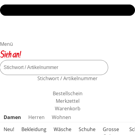
Menü
Stichwort / Artikelnummer
Bestellschein
Merkzettel
Warenkorb
Produktkategorien überspringen
Damen
Herren
Wohnen
Neu!
Bekleidung
Wäsche
Schuhe
Grosse
S