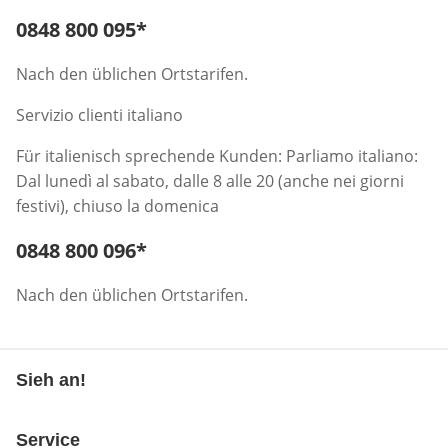
Telefonnummer:
0848 800 095
*
Öffnet Telefon-Client
Nach den üblichen Ortstarifen.
Servizio clienti italiano
Für italienisch sprechende Kunden: Parliamo italiano:
Dal lunedì al sabato, dalle 8 alle 20 (anche nei giorni
festivi), chiuso la domenica
Telefonnummer:
0848 800 096
*
Öffnet Telefon-Client
Nach den üblichen Ortstarifen.
Sieh an!
Service