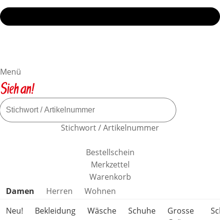
Menü
Stichwort / Artikelnummer
Bestellschein
Merkzettel
Warenkorb
Produktkategorien überspringen
Damen
Herren
Wohnen
Neu!
Bekleidung
Wäsche
Schuhe
Grosse
S