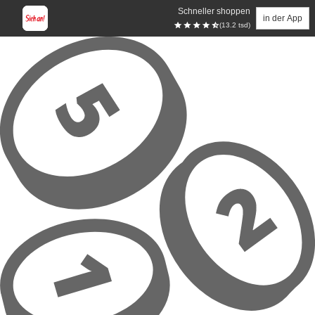
Schneller shoppen
in der App
(13.2 tsd)
Zum Hauptinhalt springen