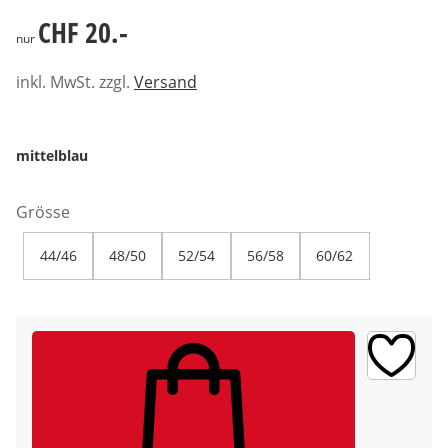
CHF 20.-
CHF 20.-
nur
inkl. MwSt. zzgl.
Versand
mittelblau
Grösse
44/46
48/50
52/54
56/58
60/62