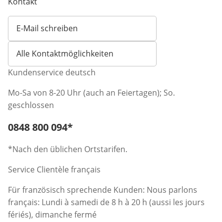
Kontakt
E-Mail schreiben
Öffnet E-Mail-Client
Alle Kontaktmöglichkeiten
Kundenservice deutsch
Mo-Sa von 8-20 Uhr (auch an Feiertagen); So.
geschlossen
Telefonnummer:
0848 800 094
*
Öffnet Telefon-Client
*Nach den üblichen Ortstarifen.
Service Clientèle français
Für französisch sprechende Kunden: Nous parlons
français: Lundi à samedi de 8 h à 20 h (aussi les jours
fériés), dimanche fermé